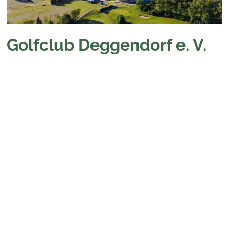
Golfclub Deggendorf e. V.
Golfen in Deggendorf
Deggendorfer Golfclub e.V. auf der
Rusel
Der harmonisch im
Einklang mit der
Landschaft und der
Natur errichtete 18-
Loch Golfplatz auf
der Rusel, bei dem
sprudelnde Bäche